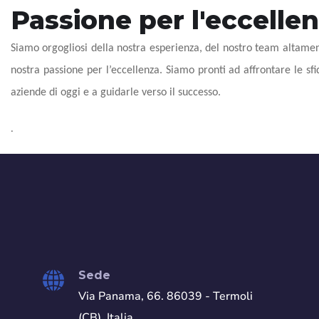
Passione per l'eccelle
Siamo orgogliosi della nostra esperienza, del nostro team altament
nostra passione per l’eccellenza. Siamo pronti ad affrontare le sf
aziende di oggi e a guidarle verso il successo.
.
Sede
Via Panama, 66. 86039 - Termoli
(CB). Italia