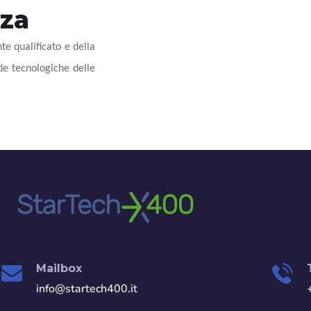
nza
e qualificato e della
ide tecnologiche delle
Mailbox
info@startech400.it