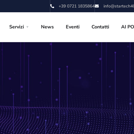
+39 0721 1835864
info@startech40
Servizi
News
Eventi
Contatti
AI P