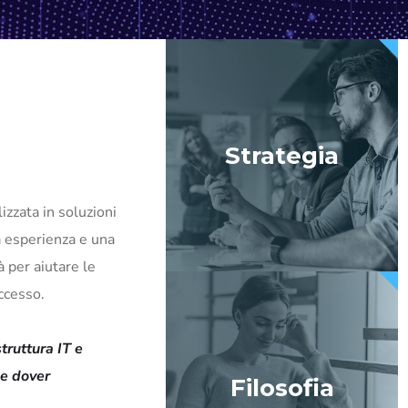
Strategia
izzata in soluzioni
a esperienza e una
à per aiutare le
uccesso.
truttura IT e
be dover
Filosofia