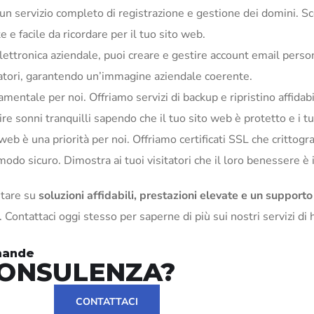
 servizio completo di registrazione e gestione dei domini. Sc
 e facile da ricordare per il tuo sito web.
elettronica aziendale, puoi creare e gestire account email person
ratori, garantendo un’immagine aziendale coerente.
mentale per noi. Offriamo servizi di backup e ripristino affidabil
e sonni tranquilli sapendo che il tuo sito web è protetto e i tuo
web è una priorità per noi. Offriamo certificati SSL che crittogr
 modo sicuro. Dimostra ai tuoi visitatori che il loro benessere è
ntare su
soluzioni affidabili, prestazioni elevate e un supporto
e. Contattaci oggi stesso per saperne di più sui nostri servizi d
omande
CONSULENZA?
CONTATTACI