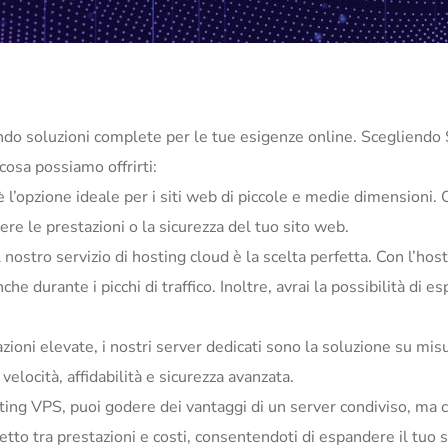
endo soluzioni complete per le tue esigenze online. Scegliendo
cosa possiamo offrirti:
è l’opzione ideale per i siti web di piccole e medie dimensioni. 
e le prestazioni o la sicurezza del tuo sito web.
il nostro servizio di hosting cloud è la scelta perfetta. Con l’ho
e durante i picchi di traffico. Inoltre, avrai la possibilità di 
ioni elevate, i nostri server dedicati sono la soluzione su misu
locità, affidabilità e sicurezza avanzata.
sting VPS, puoi godere dei vantaggi di un server condiviso, ma 
tto tra prestazioni e costi, consentendoti di espandere il tuo 