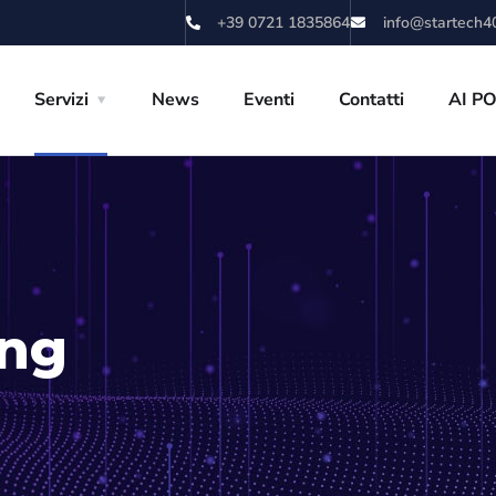
+39 0721 1835864
info@startech40
Servizi
News
Eventi
Contatti
AI P
ing