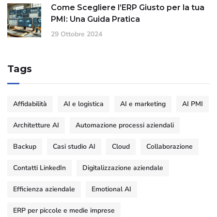
Come Scegliere l’ERP Giusto per la tua
PMI: Una Guida Pratica
29 Ottobre 2024
Tags
Affidabilità
AI e logistica
AI e marketing
AI PMI
Architetture AI
Automazione processi aziendali
Backup
Casi studio AI
Cloud
Collaborazione
Contatti LinkedIn
Digitalizzazione aziendale
Efficienza aziendale
Emotional AI
ERP per piccole e medie imprese