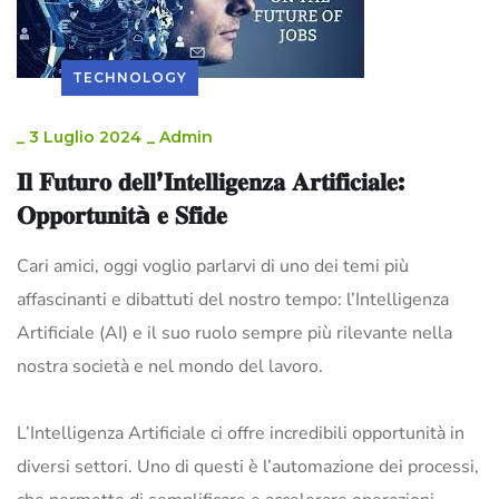
TECHNOLOGY
_
3 Luglio 2024
_
Admin
𝐈𝐥 𝐅𝐮𝐭𝐮𝐫𝐨 𝐝𝐞𝐥𝐥’𝐈𝐧𝐭𝐞𝐥𝐥𝐢𝐠𝐞𝐧𝐳𝐚 𝐀𝐫𝐭𝐢𝐟𝐢𝐜𝐢𝐚𝐥𝐞:
𝐎𝐩𝐩𝐨𝐫𝐭𝐮𝐧𝐢𝐭à 𝐞 𝐒𝐟𝐢𝐝𝐞
Cari amici, oggi voglio parlarvi di uno dei temi più
affascinanti e dibattuti del nostro tempo: l’Intelligenza
Artificiale (AI) e il suo ruolo sempre più rilevante nella
nostra società e nel mondo del lavoro.
L’Intelligenza Artificiale ci offre incredibili opportunità in
diversi settori. Uno di questi è l’automazione dei processi,