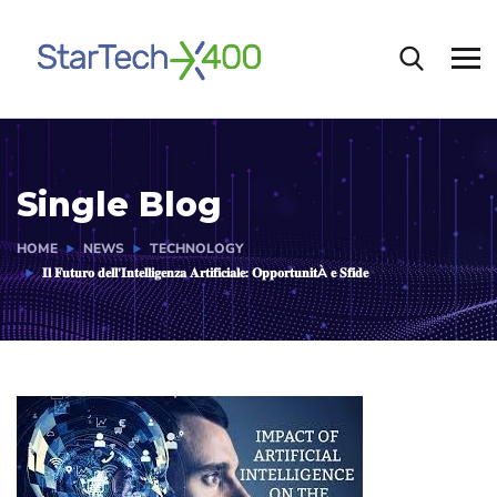
Single Blog
HOME
NEWS
TECHNOLOGY
𝐈𝐥 𝐅𝐮𝐭𝐮𝐫𝐨 𝐝𝐞𝐥𝐥’𝐈𝐧𝐭𝐞𝐥𝐥𝐢𝐠𝐞𝐧𝐳𝐚 𝐀𝐫𝐭𝐢𝐟𝐢𝐜𝐢𝐚𝐥𝐞: 𝐎𝐩𝐩𝐨𝐫𝐭𝐮𝐧𝐢𝐭À 𝐞 𝐒𝐟𝐢𝐝𝐞