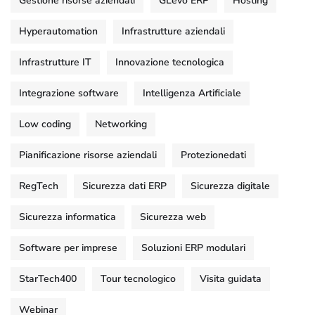
Gestione risorse aziendali
GLevo ERP
Hosting
Hyperautomation
Infrastrutture aziendali
Infrastrutture IT
Innovazione tecnologica
Integrazione software
Intelligenza Artificiale
Low coding
Networking
Pianificazione risorse aziendali
Protezionedati
RegTech
Sicurezza dati ERP
Sicurezza digitale
Sicurezza informatica
Sicurezza web
Software per imprese
Soluzioni ERP modulari
StarTech400
Tour tecnologico
Visita guidata
Webinar