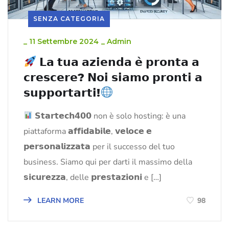
SENZA CATEGORIA
_
11 Settembre 2024
_
Admin
𝗟𝗮 𝘁𝘂𝗮 𝗮𝘇𝗶𝗲𝗻𝗱𝗮 𝗲̀ 𝗽𝗿𝗼𝗻𝘁𝗮 𝗮
𝗰𝗿𝗲𝘀𝗰𝗲𝗿𝗲? 𝗡𝗼𝗶 𝘀𝗶𝗮𝗺𝗼 𝗽𝗿𝗼𝗻𝘁𝗶 𝗮
𝘀𝘂𝗽𝗽𝗼𝗿𝘁𝗮𝗿𝘁𝗶!
𝗦𝘁𝗮𝗿𝘁𝗲𝗰𝗵𝟰𝟬𝟬 non è solo hosting: è una
piattaforma 𝗮𝗳𝗳𝗶𝗱𝗮𝗯𝗶𝗹𝗲, 𝘃𝗲𝗹𝗼𝗰𝗲 𝗲
𝗽𝗲𝗿𝘀𝗼𝗻𝗮𝗹𝗶𝘇𝘇𝗮𝘁𝗮 per il successo del tuo
business. Siamo qui per darti il massimo della
𝘀𝗶𝗰𝘂𝗿𝗲𝘇𝘇𝗮, delle 𝗽𝗿𝗲𝘀𝘁𝗮𝘇𝗶𝗼𝗻𝗶 e […]
LEARN MORE
98