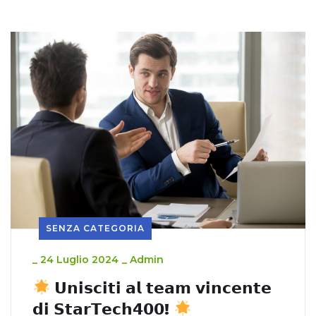
SENZA CATEGORIA
_
24 Luglio 2024
_
Admin
𝗨𝗻𝗶𝘀𝗰𝗶𝘁𝗶 𝗮𝗹 𝘁𝗲𝗮𝗺 𝘃𝗶𝗻𝗰𝗲𝗻𝘁𝗲
𝗱𝗶 𝗦𝘁𝗮𝗿𝗧𝗲𝗰𝗵𝟰𝟬𝟬!