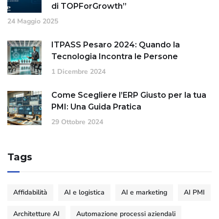
di TOPForGrowth”
24 Maggio 2025
ITPASS Pesaro 2024: Quando la
Tecnologia Incontra le Persone
1 Dicembre 2024
Come Scegliere l’ERP Giusto per la tua
PMI: Una Guida Pratica
29 Ottobre 2024
Tags
Affidabilità
AI e logistica
AI e marketing
AI PMI
Architetture AI
Automazione processi aziendali