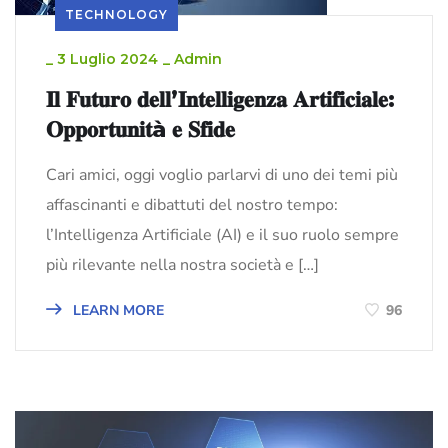
TECHNOLOGY
_
3 Luglio 2024
_
Admin
𝐈𝐥 𝐅𝐮𝐭𝐮𝐫𝐨 𝐝𝐞𝐥𝐥’𝐈𝐧𝐭𝐞𝐥𝐥𝐢𝐠𝐞𝐧𝐳𝐚 𝐀𝐫𝐭𝐢𝐟𝐢𝐜𝐢𝐚𝐥𝐞:
𝐎𝐩𝐩𝐨𝐫𝐭𝐮𝐧𝐢𝐭à 𝐞 𝐒𝐟𝐢𝐝𝐞
Cari amici, oggi voglio parlarvi di uno dei temi più
affascinanti e dibattuti del nostro tempo:
l’Intelligenza Artificiale (AI) e il suo ruolo sempre
più rilevante nella nostra società e […]
LEARN MORE
96