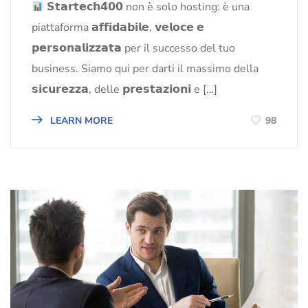
𝗦𝘁𝗮𝗿𝘁𝗲𝗰𝗵𝟰𝟬𝟬 non è solo hosting: è una
piattaforma 𝗮𝗳𝗳𝗶𝗱𝗮𝗯𝗶𝗹𝗲, 𝘃𝗲𝗹𝗼𝗰𝗲 𝗲
𝗽𝗲𝗿𝘀𝗼𝗻𝗮𝗹𝗶𝘇𝘇𝗮𝘁𝗮 per il successo del tuo
business. Siamo qui per darti il massimo della
𝘀𝗶𝗰𝘂𝗿𝗲𝘇𝘇𝗮, delle 𝗽𝗿𝗲𝘀𝘁𝗮𝘇𝗶𝗼𝗻𝗶 e […]
LEARN MORE
98