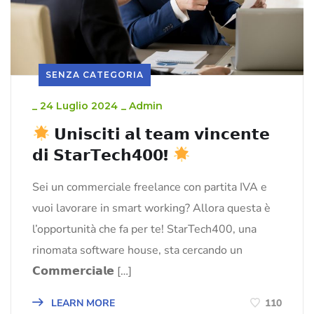
SENZA CATEGORIA
_
24 Luglio 2024
_
Admin
𝗨𝗻𝗶𝘀𝗰𝗶𝘁𝗶 𝗮𝗹 𝘁𝗲𝗮𝗺 𝘃𝗶𝗻𝗰𝗲𝗻𝘁𝗲
𝗱𝗶 𝗦𝘁𝗮𝗿𝗧𝗲𝗰𝗵𝟰𝟬𝟬!
Sei un commerciale freelance con partita IVA e
vuoi lavorare in smart working? Allora questa è
l’opportunità che fa per te! StarTech400, una
rinomata software house, sta cercando un
𝗖𝗼𝗺𝗺𝗲𝗿𝗰𝗶𝗮𝗹𝗲 […]
LEARN MORE
110