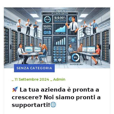
SENZA CATEGORIA
_
11 Settembre 2024
_
Admin
𝗟𝗮 𝘁𝘂𝗮 𝗮𝘇𝗶𝗲𝗻𝗱𝗮 𝗲̀ 𝗽𝗿𝗼𝗻𝘁𝗮 𝗮
𝗰𝗿𝗲𝘀𝗰𝗲𝗿𝗲? 𝗡𝗼𝗶 𝘀𝗶𝗮𝗺𝗼 𝗽𝗿𝗼𝗻𝘁𝗶 𝗮
𝘀𝘂𝗽𝗽𝗼𝗿𝘁𝗮𝗿𝘁𝗶!