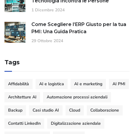
Tecnologia Incontra le Persone
1 Dicembre 2024
Come Scegliere l’ERP Giusto per la tua
PMI: Una Guida Pratica
29 Ottobre 2024
Tags
Affidabilità
AI e logistica
AI e marketing
AI PMI
Architetture AI
Automazione processi aziendali
Backup
Casi studio AI
Cloud
Collaborazione
Contatti LinkedIn
Digitalizzazione aziendale