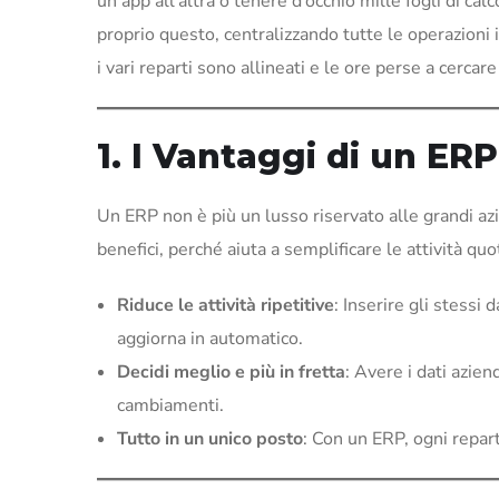
un’app all’altra o tenere d’occhio mille fogli di c
proprio questo, centralizzando tutte le operazioni 
i vari reparti sono allineati e le ore perse a cerca
1. I Vantaggi di un ER
Un ERP non è più un lusso riservato alle grandi a
benefici, perché aiuta a semplificare le attività qu
Riduce le attività ripetitive
: Inserire gli stessi
aggiorna in automatico.
Decidi meglio e più in fretta
: Avere i dati azie
cambiamenti.
Tutto in un unico posto
: Con un ERP, ogni repart