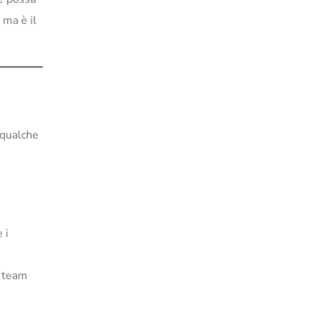
 ma è il
 qualche
 i
o team