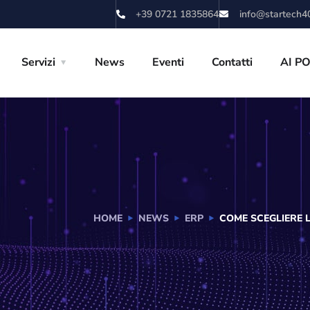
+39 0721 1835864
info@startech40
Servizi
News
Eventi
Contatti
AI P
HOME
NEWS
ERP
COME SCEGLIERE L