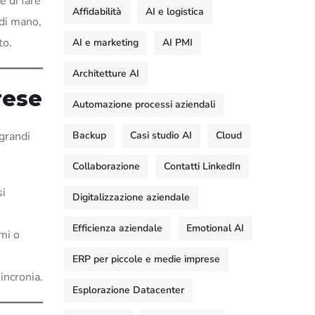
e di fare
Affidabilità
AI e logistica
 di mano,
to.
AI e marketing
AI PMI
Architetture AI
rese
Automazione processi aziendali
Backup
Casi studio AI
Cloud
grandi
Collaborazione
Contatti LinkedIn
si
Digitalizzazione aziendale
Efficienza aziendale
Emotional AI
mi o
ERP per piccole e medie imprese
incronia.
Esplorazione Datacenter