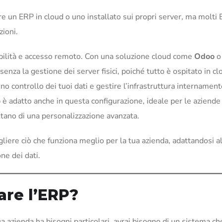
e un ERP in cloud o uno installato sui propri server, ma molti
zioni.
sibilità e accesso remoto. Con una soluzione cloud come
Odoo
o
i senza la gestione dei server fisici, poiché tutto è ospitato in cl
no controllo dei tuoi dati e gestire l’infrastruttura internament
o
è adatto anche in questa configurazione, ideale per le aziende
itano di una personalizzazione avanzata.
egliere ciò che funziona meglio per la tua azienda, adattandosi a
ne dei dati.
are l’ERP?
 tua azienda ha bisogni particolari, avrai bisogno di un sistema c