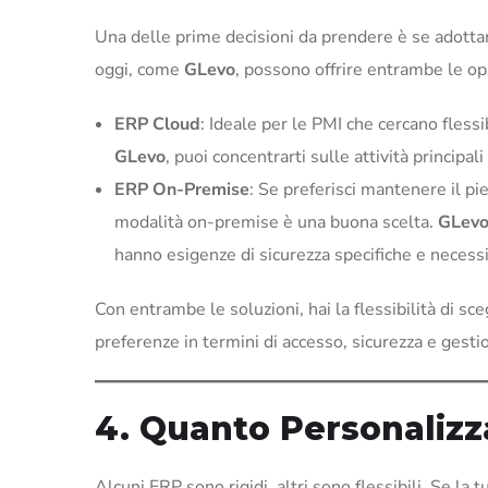
Una delle prime decisioni da prendere è se adottar
oggi, come
GLevo
, possono offrire entrambe le op
ERP Cloud
: Ideale per le PMI che cercano fles
GLevo
, puoi concentrarti sulle attività principal
ERP On-Premise
: Se preferisci mantenere il pie
modalità on-premise è una buona scelta.
GLev
hanno esigenze di sicurezza specifiche e necess
Con entrambe le soluzioni, hai la flessibilità di sc
preferenze in termini di accesso, sicurezza e gestio
4. Quanto Personalizz
Alcuni ERP sono rigidi, altri sono flessibili. Se la