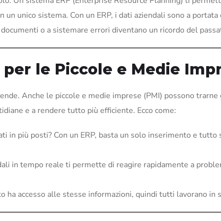
alcolo. Un sistema ERP (Enterprise Resource Planning) ti permett
in un unico sistema. Con un ERP, i dati aziendali sono a portata
re documenti o a sistemare errori diventano un ricordo del passa
P per le Piccole e Medie Imp
ziende. Anche le piccole e medie imprese (PMI) possono trarne 
otidiane e a rendere tutto più efficiente. Ecco come:
 dati in più posti? Con un ERP, basta un solo inserimento e tutto 
ndali in tempo reale ti permette di reagire rapidamente a proble
o ha accesso alle stesse informazioni, quindi tutti lavorano in s