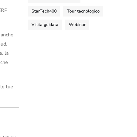
 ERP
StarTech400
Tour tecnologico
Visita guidata
Webinar
 anche
oud.
e, la
 che
lle tue
he possa