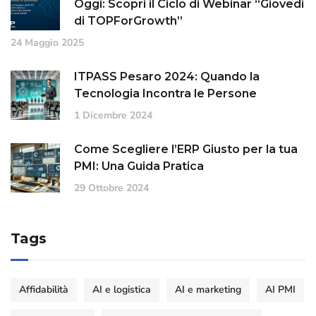
Oggi: Scopri il Ciclo di Webinar “Giovedì
di TOPForGrowth”
24 Maggio 2025
ITPASS Pesaro 2024: Quando la
Tecnologia Incontra le Persone
1 Dicembre 2024
Come Scegliere l’ERP Giusto per la tua
PMI: Una Guida Pratica
29 Ottobre 2024
Tags
Affidabilità
AI e logistica
AI e marketing
AI PMI