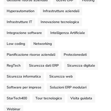
Gestione risorse aziendali
GLevo ERP
Hosting
Hyperautomation
Infrastrutture aziendali
Infrastrutture IT
Innovazione tecnologica
Integrazione software
Intelligenza Artificiale
Low coding
Networking
Pianificazione risorse aziendali
Protezionedati
RegTech
Sicurezza dati ERP
Sicurezza digitale
Sicurezza informatica
Sicurezza web
Software per imprese
Soluzioni ERP modulari
StarTech400
Tour tecnologico
Visita guidata
Webinar